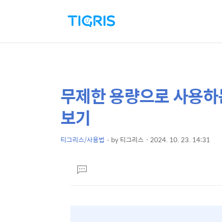
무제한 용량으로 사용하
상
본
문
세
보기
제
컨
목
텐
티그리스/사용법
by
티그리스
2024. 10. 23. 14:31
본
츠
문
댓
글
달
기