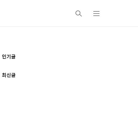
검
메
색
뉴
추
인기글
가
정
최신글
보