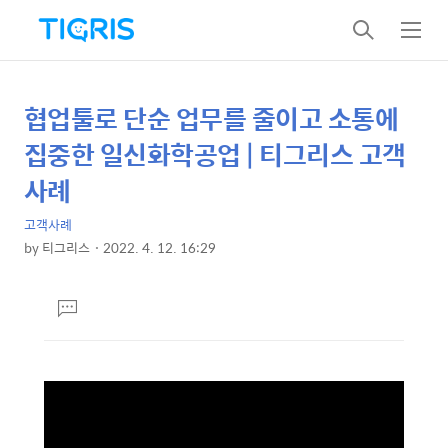
검
메
색
뉴
협업툴로 단순 업무를 줄이고 소통에
상
본
문
세
집중한 일신화학공업 | 티그리스 고객
제
컨
사례
목
텐
고객사례
츠
by
티그리스
2022. 4. 12. 16:29
본
문
댓
글
달
기