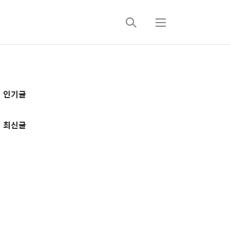
검
메
색
뉴
추
인기글
가
정
최신글
보