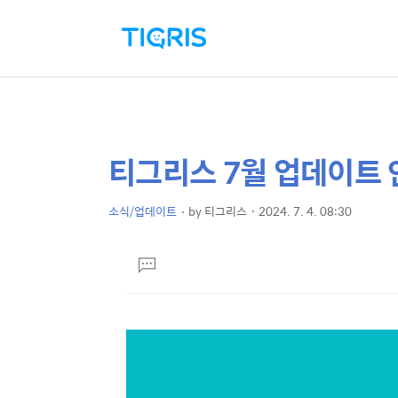
티그리스 7월 업데이트 
상
본
문
세
제
소식/업데이트
by
티그리스
2024. 7. 4. 08:30
컨
본
목
텐
문
댓
츠
글
달
기