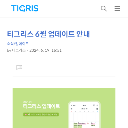
검
메
색
뉴
티그리스 6월 업데이트 안내
상
본
문
세
소식/업데이트
제
컨
by
티그리스
2024. 6. 19. 16:51
목
본
텐
문
츠
댓
글
달
기