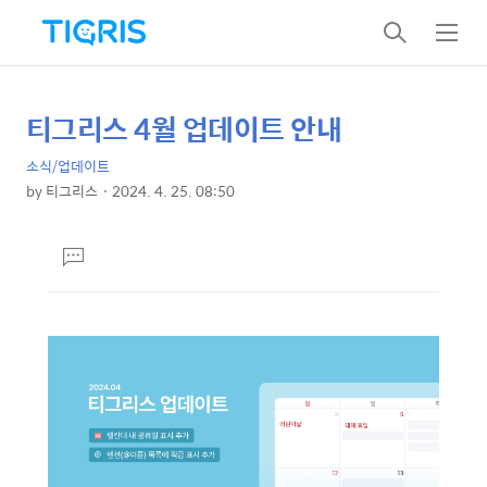
검
메
색
뉴
티그리스 4월 업데이트 안내
상
본
문
세
소식/업데이트
제
컨
by
티그리스
2024. 4. 25. 08:50
목
본
텐
문
츠
댓
글
달
기