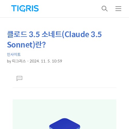
검
메
색
뉴
클로드 3.5 소네트(Claude 3.5
상
본
문
세
Sonnet)란?
제
컨
목
인사이트
텐
by
티그리스
2024. 11. 5. 10:59
츠
본
문
댓
글
달
기