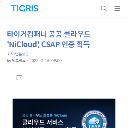
검
메
색
뉴
타이거컴퍼니 공공 클라우드
상
본
문
세
'NiCloud', CSAP 인증 획득
제
컨
목
소식/언론보도
텐
by
티그리스
2023. 2. 15. 09:00
츠
본
문
댓
글
달
기