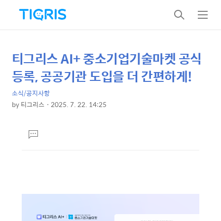
검
메
색
뉴
티그리스 AI+ 중소기업기술마켓 공식
상
본
문
세
등록, 공공기관 도입을 더 간편하게!
제
컨
목
소식/공지사항
텐
by
티그리스
2025. 7. 22. 14:25
츠
본
문
댓
글
달
기